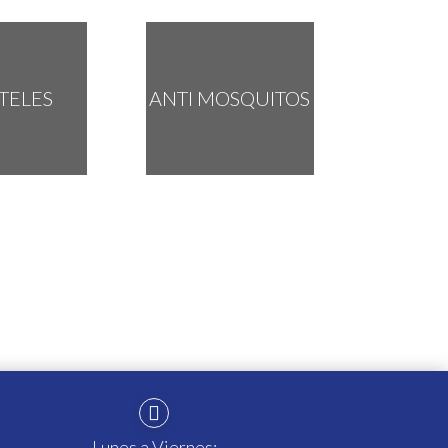
TELES
ANTI MOSQUITOS

Lunes a Viernes: